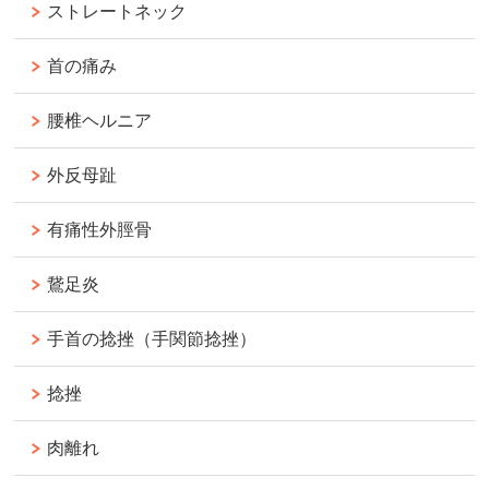
ストレートネック
首の痛み
腰椎ヘルニア
外反母趾
有痛性外脛骨
鵞足炎
手首の捻挫（手関節捻挫）
捻挫
肉離れ