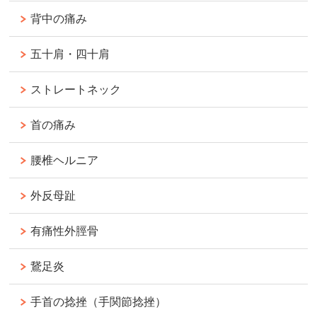
背中の痛み
五十肩・四十肩
ストレートネック
首の痛み
腰椎ヘルニア
外反母趾
有痛性外脛骨
鵞足炎
手首の捻挫（手関節捻挫）