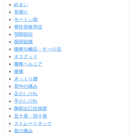
めまい
耳鳴り
モートン病
脊柱管狭窄症
顎関節症
股関節痛
腰椎分離症・すべり症
オスグッド
腰椎ヘルニア
膝痛
ぎっくり腰
背中の痛み
足のしびれ
手のしびれ
胸郭出口症候群
五十肩・四十肩
ストレートネック
首の痛み