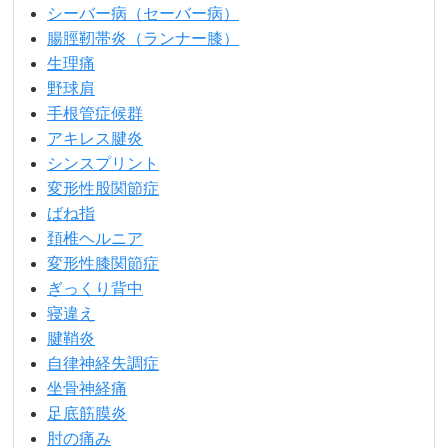
シーバー病（セーバー病）
腸脛靭帯炎（ランナー膝）
生理痛
野球肩
手根管症候群
アキレス腱炎
シンスプリント
変形性股関節症
ばね指
頚椎ヘルニア
変形性膝関節症
ぎっくり背中
寝違え
腱鞘炎
自律神経失調症
坐骨神経痛
足底筋膜炎
肘の痛み