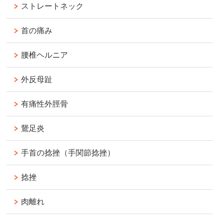
ストレートネック
首の痛み
腰椎ヘルニア
外反母趾
有痛性外脛骨
鵞足炎
手首の捻挫（手関節捻挫）
捻挫
肉離れ