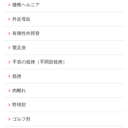
腰椎ヘルニア
外反母趾
有痛性外脛骨
鵞足炎
手首の捻挫（手関節捻挫）
捻挫
肉離れ
野球肘
ゴルフ肘