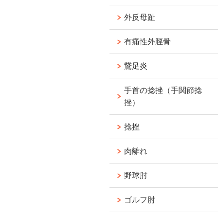
外反母趾
有痛性外脛骨
鵞足炎
手首の捻挫（手関節捻
挫）
捻挫
肉離れ
野球肘
ゴルフ肘