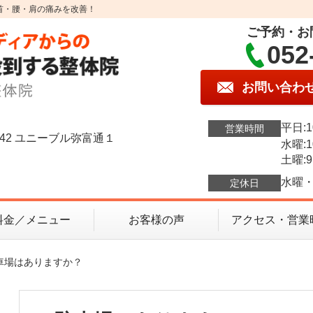
首・腰・肩の痛みを改善！
ご予約・お
052
お問い合わ
平日:1
営業時間
42 ユニーブル弥富通１
水曜:1
土曜:9
水曜・
定休日
料金／メニュー
お客様の声
アクセス・営業
駐車場はありますか？